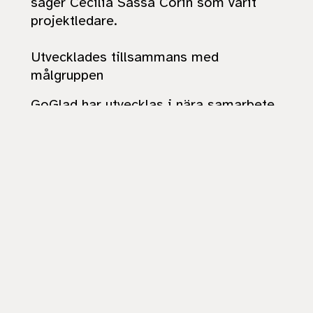
säger Cecilia Sassa Corin som varit
projektledare.
Utvecklades tillsammans med
målgruppen
GoGlad har utvecklas i nära samarbete
med referens- och testgrupper bland
målgruppen som även varit med och
testat och utvecklat appen. Spelappen
GoGlad blev klar sommaren 2021.
GoGlad finansierades av Allmänna
Arvsfonden.