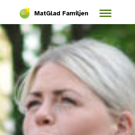
MatGlad Familjen