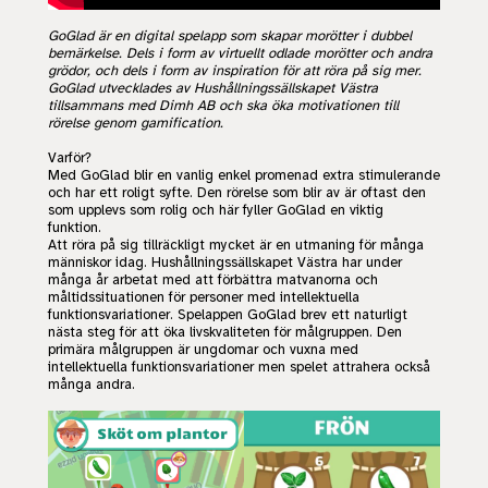
GoGlad är en digital spelapp som skapar morötter i dubbel
bemärkelse. Dels i form av virtuellt odlade morötter och andra
grödor, och dels i form av inspiration för att röra på sig mer.
GoGlad utvecklades av Hushållningssällskapet Västra
tillsammans med Dimh AB och ska öka motivationen till
rörelse genom gamification.
Varför?
Med GoGlad blir en vanlig enkel promenad extra stimulerande
och har ett roligt syfte. Den rörelse som blir av är oftast den
som upplevs som rolig och här fyller GoGlad en viktig
funktion.
Att röra på sig tillräckligt mycket är en utmaning för många
människor idag. Hushållningssällskapet Västra har under
många år arbetat med att förbättra matvanorna och
måltidssituationen för personer med intellektuella
funktionsvariationer. Spelappen GoGlad brev ett naturligt
nästa steg för att öka livskvaliteten för målgruppen. Den
primära målgruppen är ungdomar och vuxna med
intellektuella funktionsvariationer men spelet attrahera också
många andra.