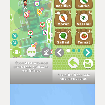
Översiktskarta med
planterade grönsaker
och frukter.
Sex olika fröer som
spelaren sparat.