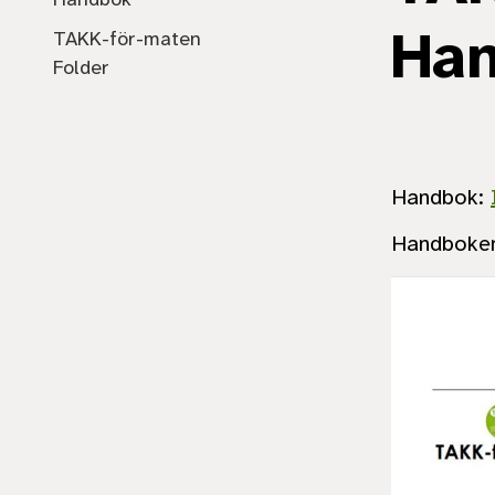
Ha
TAKK-för-maten
Folder
Handbok:
Handboken/