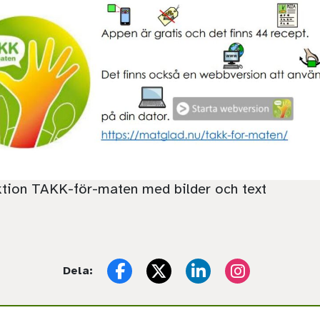
ktion TAKK-för-maten med bilder och text
Dela:
Facebook
X (Twitter)
LinkedIn
Instagram