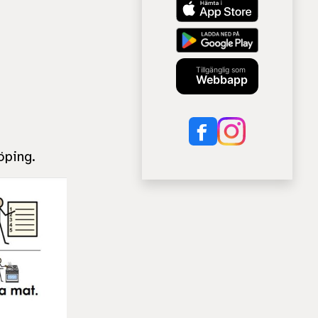
Tillgänglig som
Webbapp
öping.