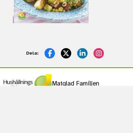
Dela:
Facebook
X (Twitter)
LinkedIn
Instagram
Matglad Familjen