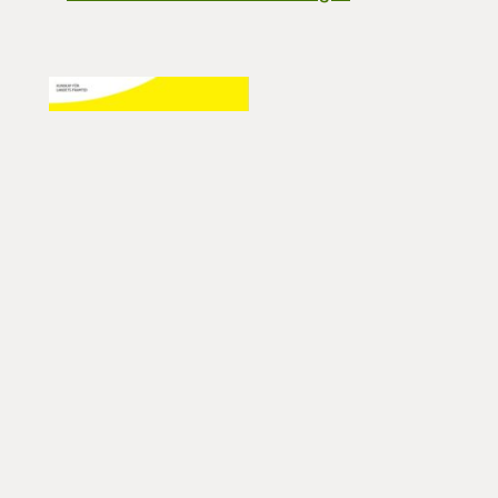
Handlingsplan
Ett arbetsdokument där ni kan
skriva ner vilka förändringar som ni