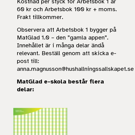
Kostnad per styck för Arbetsbok 1 är
60 kr och Arbetsbok 100 kr + moms.
Frakt tillkommer.
Observera att Arbetsbok 1 bygger på
MatGlad 1.0 – den ”gamla appen”.
Innehållet är i många delar ändå
relevant. Beställ genom att skicka e-
post till:
anna.magnusson@hushallningssallskapet.se
MatGlad e-skola består flera
delar: