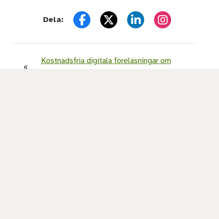
Dela:
Facebook
X (Twitter)
LinkedIn
Instagram
Kostnadsfria digitala föreläsningar om
«
MatGlad i praktiken
Nya Kokboken MatGlad är här!
»
Matglad Familjen