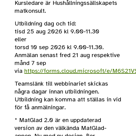
Kursledare är Hushållningssällskapets
matkonsult.
Utbildning dag och tid:
tisd 25 aug 2026 kl 9.00-11.30
eller
torsd 10 sep 2026 kl 9.00-11.30.
Anmälan senast fred 21 aug respektive
månd 7 sep
via
https://forms.cloud.microsoft/e/M6S21
Teamslänk till webbinariet skickas
några dagar innan utbildningen.
Utbildning kan komma att ställas in vid
för få anmälningar.
* MatGlad 2.0 är en uppdaterad
version av den välkända MatGlad-
appen. Nu med ny design, fler